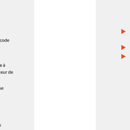
 code
e à
teur de
se
s