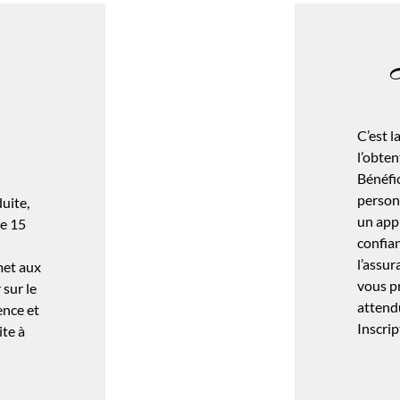
C’est l
l’obten
Bénéfi
person
uite,
un app
de 15
confia
l’assur
met aux
vous p
sur le
attend
ence et
Inscrip
ite à