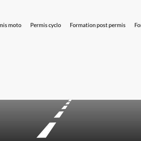
mis moto
Permis cyclo
Formation post permis
Fo