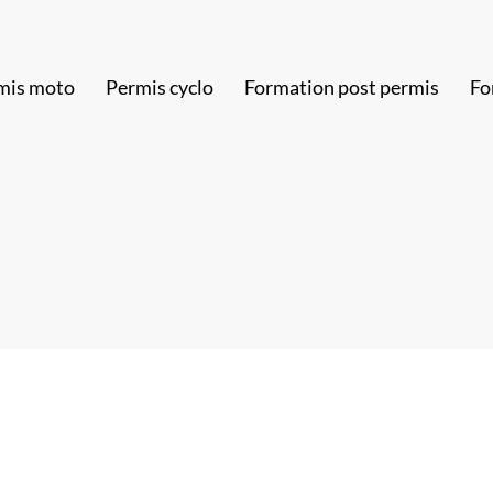
mis moto
Permis cyclo
Formation post permis
Fo