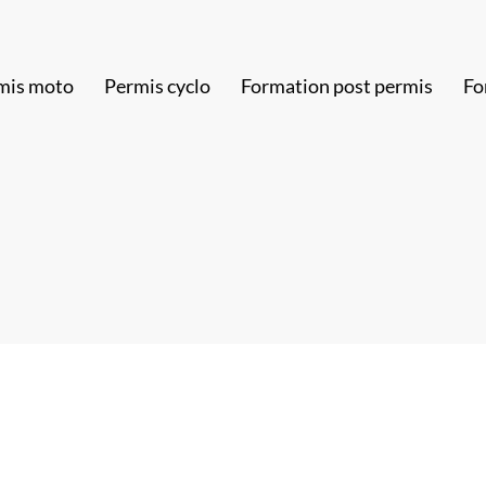
mis moto
Permis cyclo
Formation post permis
Fo