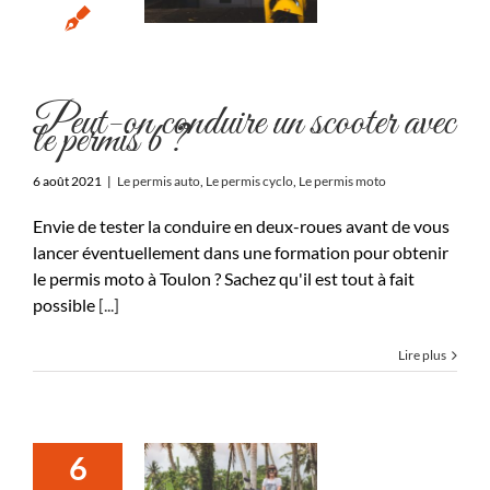
Peut-on conduire un scooter avec
le permis b ?
6 août 2021
|
Le permis auto
,
Le permis cyclo
,
Le permis moto
Envie de tester la conduire en deux-roues avant de vous
lancer éventuellement dans une formation pour obtenir
le permis moto à Toulon ? Sachez qu'il est tout à fait
possible
[...]
Lire plus
6