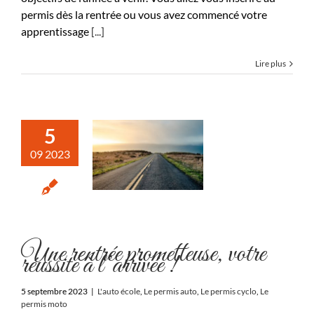
permis dès la rentrée ou vous avez commencé votre
apprentissage
[...]
Lire plus
5
09 2023
Une rentrée prometteuse, votre
réussite à l’arrivée !
5 septembre 2023
|
L'auto école
,
Le permis auto
,
Le permis cyclo
,
Le
permis moto