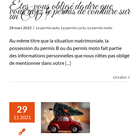
Êtes-vous obligé de dire que
vous avez le permis de conduire sur
un CV ?
28 mars 2022
|
Le permis auto
,
Le permis cyclo
,
Le permis moto
Au même titre que la situation matrimoniale, la
possession du permis B ou du permis moto fait partie
des informations personnelles que nous n’êtes pas obligé
de mentionner dans votre
[...]
Lire plus
29
11 2021