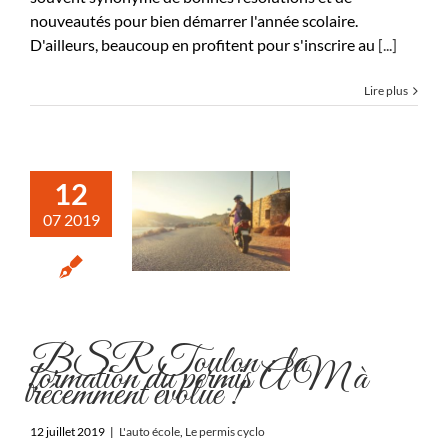
nouveautés pour bien démarrer l'année scolaire.
D'ailleurs, beaucoup en profitent pour s'inscrire au
[...]
Lire plus
12
07 2019
BSR Toulon : la
formation du permis AM à
récemment évolué !
12 juillet 2019
|
L'auto école
,
Le permis cyclo