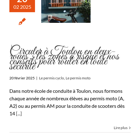
02 2025
Circuler à Toulon en deux-
roues : les zones à risque et nos
conseils pour rouler en toute
sécurité
20 février 2025
|
Le permis cyclo
,
Le permis moto
Dans notre école de conduite à Toulon, nous formons
chaque année de nombreux élèves au permis moto (A,
A2) ou au permis AM pour la conduite de scooters dès
14
[...]
Lire plus