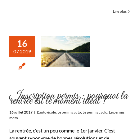
Lire plus
16
07 2019
Inscription permis : pourquoi la
rentrée est le moment idéal ?
16 juillet 2019
|
L'auto école
,
Le permis auto
,
Le permis cyclo
,
Le permis
moto
La rentrée, c'est un peu comme le 1er janvier. C'est
souvent synonyme de bonnes résolutions et de