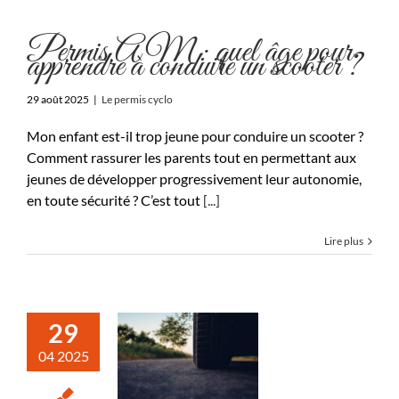
Permis AM : quel âge pour
apprendre à conduire un scooter ?
29 août 2025
|
Le permis cyclo
Mon enfant est-il trop jeune pour conduire un scooter ?
Comment rassurer les parents tout en permettant aux
jeunes de développer progressivement leur autonomie,
en toute sécurité ? C’est tout
[...]
Lire plus
29
04 2025