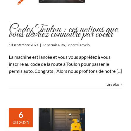
Code Toulon : ces notions que
vous devriez connaître par coeur
10 septembre 2021
|
Le permis auto
,
Le permis cyclo
La machine est lancée et vous vous apprêtez à vous
inscrire au code de la route à Toulon pour passer le
permis auto. Congrats ! Alors nous profitons de notre
[...]
Lire plus
6
08 2021