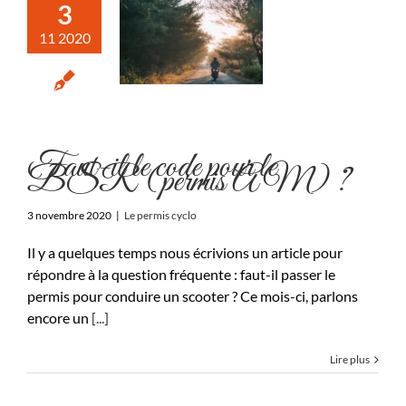
3
11 2020
Faut-il le code pour le
BSR (permis AM) ?
3 novembre 2020
|
Le permis cyclo
Il y a quelques temps nous écrivions un article pour
répondre à la question fréquente : faut-il passer le
permis pour conduire un scooter ? Ce mois-ci, parlons
encore un
[...]
Lire plus