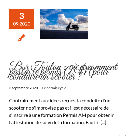
3
09 2020
Bsr Toulon : où et comment
passer le permis AM pour
conduire un scooter ?
3 septembre 2020
|
Le permis cyclo
Contrairement aux idées reçues, la conduite d'un
scooter ne s'improvise pas et il est nécessaire de
s'inscrire à une formation Permis AM pour obtenir
l'attestation de suivi de la formation. Faut-il
[...]