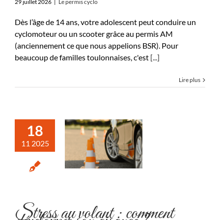
29 juillet 2026
|
Le permis cyclo
Dès l’âge de 14 ans, votre adolescent peut conduire un
cyclomoteur ou un scooter grâce au permis AM
(anciennement ce que nous appelions BSR). Pour
beaucoup de familles toulonnaises, c'est
[...]
Lire plus
18
11 2025
Stress au volant : comment