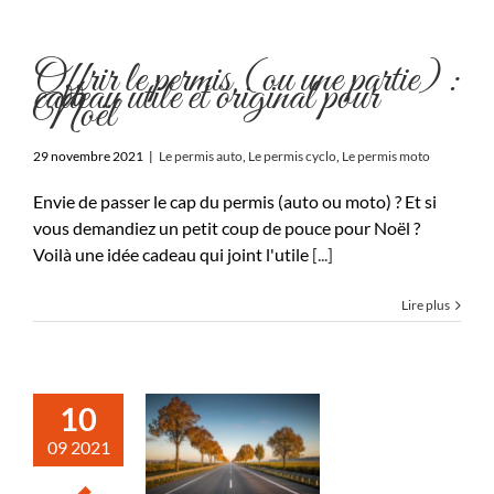
Offrir le permis (ou une partie) :
cadeau utile et original pour
Noël
29 novembre 2021
|
Le permis auto
,
Le permis cyclo
,
Le permis moto
Envie de passer le cap du permis (auto ou moto) ? Et si
vous demandiez un petit coup de pouce pour Noël ?
Voilà une idée cadeau qui joint l'utile
[...]
Lire plus
10
09 2021