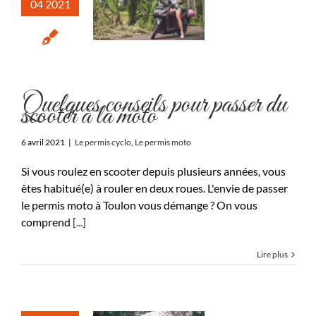
04 2021
Quelques conseils pour passer du
scooter à la moto
6 avril 2021
|
Le permis cyclo
,
Le permis moto
Si vous roulez en scooter depuis plusieurs années, vous
êtes habitué(e) à rouler en deux roues. L'envie de passer
le permis moto à Toulon vous démange ? On vous
comprend
[...]
Lire plus