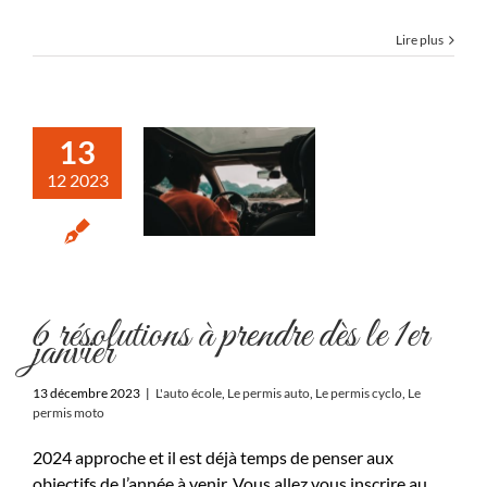
Lire plus
13
12 2023
6 résolutions à prendre dès le 1er
janvier
13 décembre 2023
|
L'auto école
,
Le permis auto
,
Le permis cyclo
,
Le
permis moto
2024 approche et il est déjà temps de penser aux
objectifs de l’année à venir. Vous allez vous inscrire au