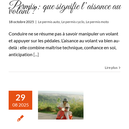
Permis : que signifie l’aisance au
volant ?
18 octobre 2025
|
Le permis auto
,
Le permis cyclo
,
Le permis moto
Conduire ne se résume pas à savoir manipuler un volant
et appuyer sur les pédales. L’aisance au volant va bien au-
delà : elle combine maîtrise technique, confiance en soi,
anticipation
[...]
Lire plus
29
08 2025