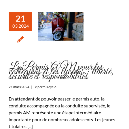
21
03 2024
Le Permis AM pour les
collégiens et les lycéens : liberté,
sécurité et responsabilités
21 mars 2024
|
Le permis cyclo
En attendant de pouvoir passer le permis auto, la
conduite accompagnée ou la conduite supervisée, le
permis AM représente une étape intermédiaire
importante pour de nombreux adolescents. Les jeunes
titulaires
[...]