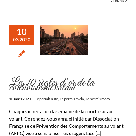
Lire plus
10
03 2020
Les 10 règles d’or de la
courtoisie au volant
10 mars 2020
|
Le permis auto
,
Le permis cyclo
,
Le permis moto
Chaque année a lieu la semaine de la courtoisie au
volant. Ce rendez-vous annuel initié par l’Association
Française de Prévention des Comportements au volant
(AFPC) vise à sensibiliser les usagers face
[...]