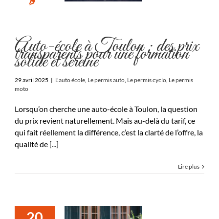
Auto-école à Toulon : des prix
transparents pour une formation
solide et sereine
29 avril 2025
|
L'auto école
,
Le permis auto
,
Le permis cyclo
,
Le permis
moto
Lorsqu’on cherche une auto-école à Toulon, la question
du prix revient naturellement. Mais au-delà du tarif, ce
qui fait réellement la différence, c’est la clarté de l’offre, la
qualité de
[...]
Lire plus
20