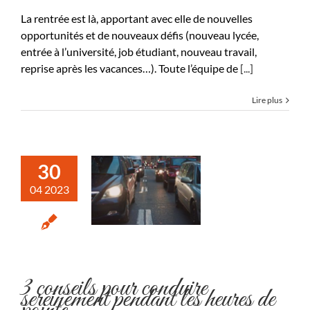
La rentrée est là, apportant avec elle de nouvelles
opportunités et de nouveaux défis (nouveau lycée,
entrée à l’université, job étudiant, nouveau travail,
reprise après les vacances…). Toute l’équipe de
[...]
Lire plus
30
04 2023
3 conseils pour conduire
sereinement pendant les heures de